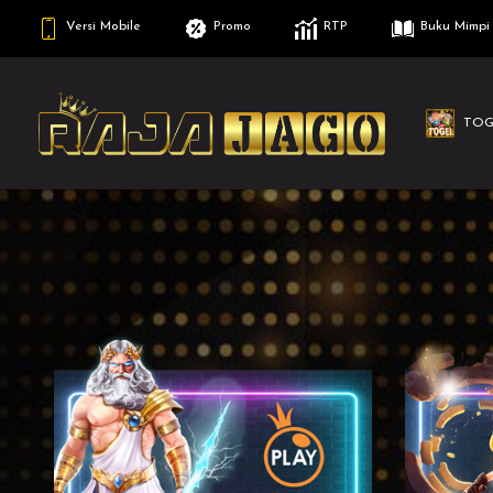
Versi Mobile
Promo
RTP
Buku Mimpi
TOG