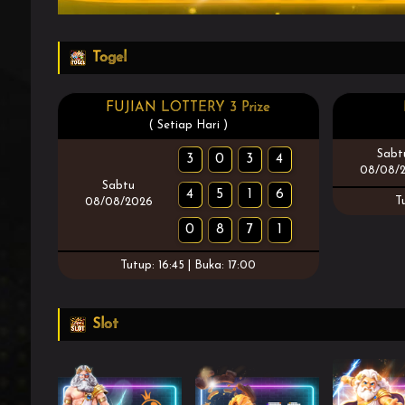
Togel
FUJIAN LOTTERY 3 Prize
( Setiap Hari )
Sabt
3
0
3
4
08/08/
Sabtu
4
5
1
6
T
08/08/2026
0
8
7
1
Tutup: 16:45 | Buka: 17:00
Slot