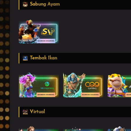
Sabung Ayam
Tembak Ikan
Virtual