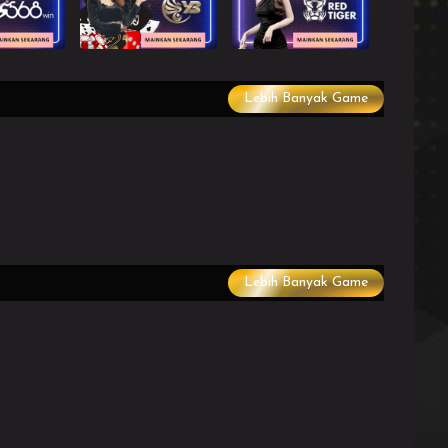
Lebih Banyak Game
Lebih Banyak Game