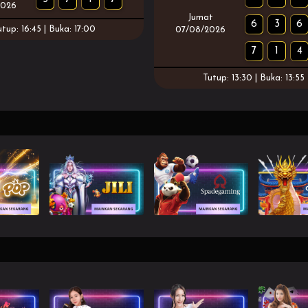
2026
Jumat
6
3
6
utup: 16:45 | Buka: 17:00
07/08/2026
7
1
4
Tutup: 13:30 | Buka: 13:55